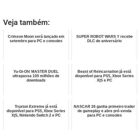
Veja também:
Crimson Moon será lançado em
SUPER ROBOT WARS Y recebe
setembro para PC e consoles
DLC de aniversário
Yu-Gi-Oh! MASTER DUEL
Beast of Reincarnation já está
ultrapassa 100 milhões de
disponível para PS5, Xbox Series
downloads
X|S e PC
Truxton Extreme já está
NASCAR 26 ganha primeiro trailer
disponível para PS5, Xbox Series
de gameplay e abre pré-venda
X|S, Nintendo Switch 2 e PC
para PC e consoles