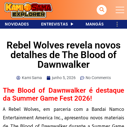
NOVIDADES
ENTREVISTAS
MANGÁS
Rebel Wolves revela novos
detalhes de The Blood of
Dawnwalker
Kami Sama
junho 5, 2026
No Comments
The Blood of Dawnwalker é destaque
da Summer Game Fest 2026!
A Rebel Wolves, em parceria com a Bandai Namco
Entertainment America Inc., apresentou novos materiais
de The Blood of Dawnwalker durante a Summer Game