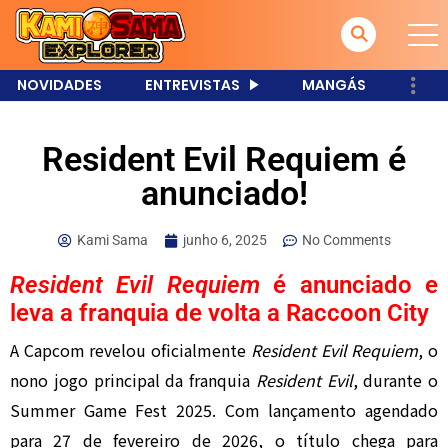
NOVIDADES
ENTREVISTAS
MANGÁS
Resident Evil Requiem é
anunciado!
Kami Sama
junho 6, 2025
No Comments
Resident Evil Requiem
é anunciado e
leva a franquia de volta a Raccoon City
A Capcom revelou oficialmente
Resident Evil Requiem
, o
nono jogo principal da franquia
Resident Evil
, durante o
Summer Game Fest 2025. Com lançamento agendado
para 27 de fevereiro de 2026, o título chega para