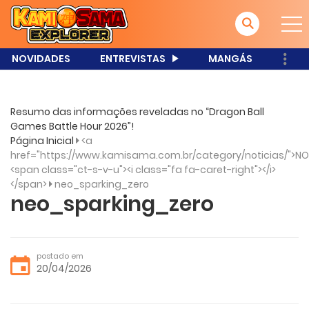
NOVIDADES
ENTREVISTAS
MANGÁS
Resumo das informações reveladas no “Dragon Ball
Games Battle Hour 2026”!
Página Inicial
<a
href="https://www.kamisama.com.br/category/noticias/">NO
<span class="ct-s-v-u"><i class="fa fa-caret-right"></i>
</span>
neo_sparking_zero
neo_sparking_zero
postado em
20/04/2026