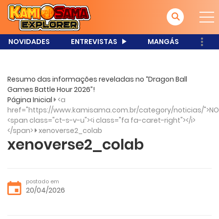
NOVIDADES
ENTREVISTAS
MANGÁS
Resumo das informações reveladas no “Dragon Ball
Games Battle Hour 2026”!
Página Inicial
<a
href="https://www.kamisama.com.br/category/noticias/">NO
<span class="ct-s-v-u"><i class="fa fa-caret-right"></i>
</span>
xenoverse2_colab
xenoverse2_colab
postado em
20/04/2026