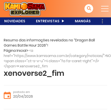
NOVIDADES
ENTREVISTAS
MANGÁS
Resumo das informações reveladas no “Dragon Ball
Games Battle Hour 2026”!
Página Inicial
<a
href="https://www.kamisama.com.br/category/noticias/">NO
<span class="ct-s-v-u"><i class="fa fa-caret-right"></i>
</span>
xenoverse2_fim
xenoverse2_fim
postado em
20/04/2026