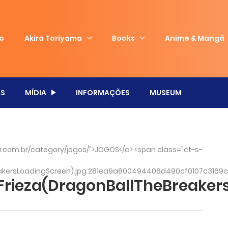
io
Akira Toriyama
Books
Anime & Mangá
S
MÍDIA
INFORMAÇÕES
MUSEUM
com.br/category/jogos/">JOGOS</a> <span class="ct-s-
akersLoadingScreen).jpg.281ea9a800494406d490cf0107c3169c
rieza(DragonBallTheBreaker