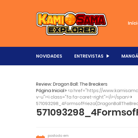
Iníc
NOVIDADES
ENTREVISTAS
MANGÁ
Review: Dragon Ball: The Breakers
Página Inicial
<a href="https://www.kamisama.
v-u"><i class="fa fa-caret-right"></i></span>
571093298_4FormsofFrieza(DragonBallTheBre
571093298_4FormsofF
postado em