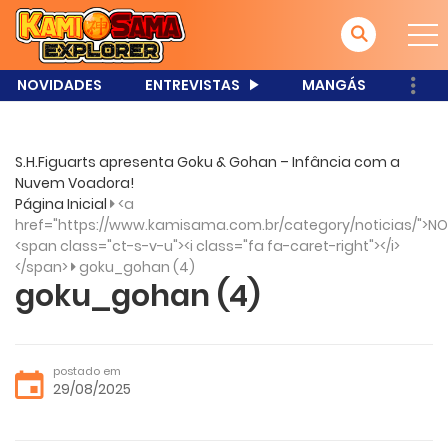
NOVIDADES
ENTREVISTAS
MANGÁS
S.H.Figuarts apresenta Goku & Gohan – Infância com a
Nuvem Voadora!
Página Inicial
<a
href="https://www.kamisama.com.br/category/noticias/">NO
<span class="ct-s-v-u"><i class="fa fa-caret-right"></i>
</span>
goku_gohan (4)
goku_gohan (4)
postado em
29/08/2025