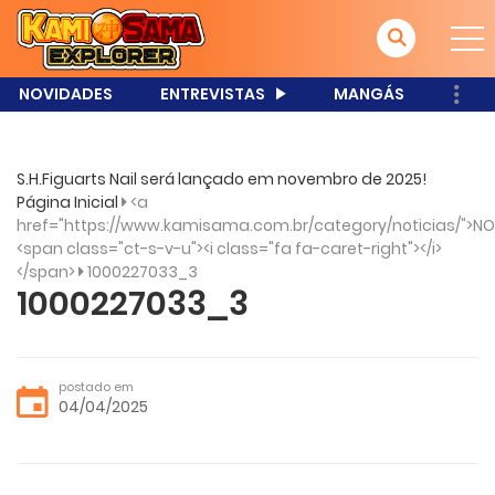
NOVIDADES
ENTREVISTAS
MANGÁS
S.H.Figuarts Nail será lançado em novembro de 2025!
Página Inicial
<a
href="https://www.kamisama.com.br/category/noticias/">NO
<span class="ct-s-v-u"><i class="fa fa-caret-right"></i>
</span>
1000227033_3
1000227033_3
postado em
04/04/2025