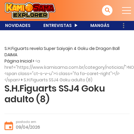
NOVIDADES
ENTREVISTAS
MANGÁS
S.H.Figuarts revela Super Saiyajin 4 Goku de Dragon Ball
DAIMA
Página Inicial
<a
href="https://www.kamisama.com.br/category/noticias/">NO
<span class="ct-s-v-u"><i class="fa fa-caret-right"></i>
</span>
S.H.Figuarts SSJ4 Goku adulto (8)
S.H.Figuarts SSJ4 Goku
adulto (8)
postado em
09/04/2026