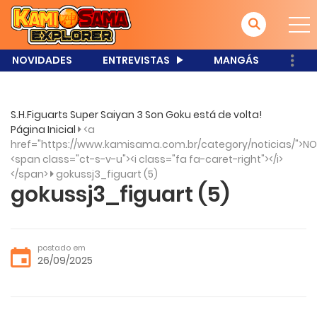
NOVIDADES
ENTREVISTAS
MANGÁS
S.H.Figuarts Super Saiyan 3 Son Goku está de volta!
Página Inicial
<a
href="https://www.kamisama.com.br/category/noticias/">NO
<span class="ct-s-v-u"><i class="fa fa-caret-right"></i>
</span>
gokussj3_figuart (5)
gokussj3_figuart (5)
postado em
26/09/2025