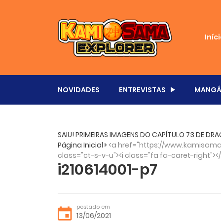
Iníc
NOVIDADES
ENTREVISTAS
MANGÁ
SAIU! PRIMEIRAS IMAGENS DO CAPÍTULO 73 DE DRA
Página Inicial
<a href="https://www.kamisama.
class="ct-s-v-u"><i class="fa fa-caret-right"><
i210614001-p7
postado em
13/06/2021