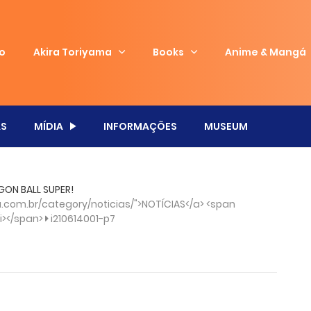
io
Akira Toriyama
Books
Anime & Mangá
S
MÍDIA
INFORMAÇÕES
MUSEUM
GON BALL SUPER!
com.br/category/noticias/">NOTÍCIAS</a> <span
/i></span>
i210614001-p7