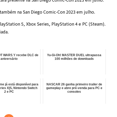
l também na San Diego Comic-Con 2023 em julho.
yStation 5, Xbox Series, PlayStation 4 e PC (Steam).
iada.
 WARS Y recebe DLC de
Yu-Gi-Oh! MASTER DUEL ultrapassa
aniversário
100 milhões de downloads
me já está disponível para
NASCAR 26 ganha primeiro trailer de
ries X|S, Nintendo Switch
gameplay e abre pré-venda para PC e
2 e PC
consoles