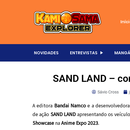
Iníc
NOVIDADES
ENTREVISTAS
MANGÁ
SAND LAND – con
Sávio Cross
A editora
Bandai Namco
e a desenvolvedor
de ação
SAND LAND
apresentando os veícul
Showcase
na
Anime Expo 2023
.