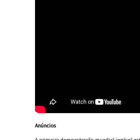
Anúncios
A primeira demonstração mundial jogável es