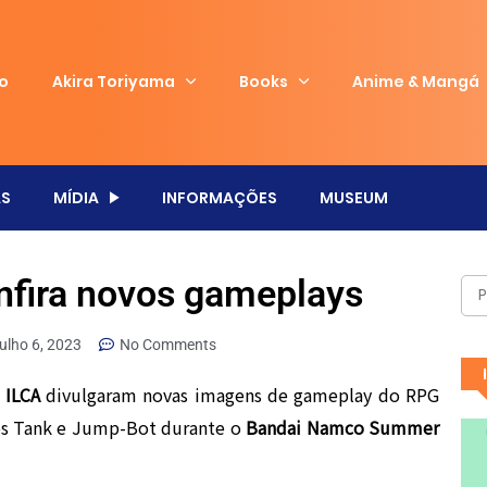
io
Akira Toriyama
Books
Anime & Mangá
S
MÍDIA
INFORMAÇÕES
MUSEUM
fira novos gameplays
julho 6, 2023
No Comments
a
ILCA
divulgaram novas imagens de gameplay do RPG
os Tank e Jump-Bot durante o
Bandai Namco Summer