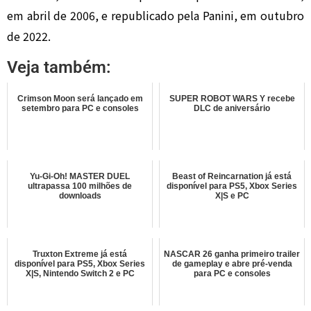
em abril de 2006, e republicado pela Panini, em outubro
de 2022.
Veja também:
Crimson Moon será lançado em
SUPER ROBOT WARS Y recebe
setembro para PC e consoles
DLC de aniversário
Yu-Gi-Oh! MASTER DUEL
Beast of Reincarnation já está
ultrapassa 100 milhões de
disponível para PS5, Xbox Series
downloads
X|S e PC
Truxton Extreme já está
NASCAR 26 ganha primeiro trailer
disponível para PS5, Xbox Series
de gameplay e abre pré-venda
X|S, Nintendo Switch 2 e PC
para PC e consoles