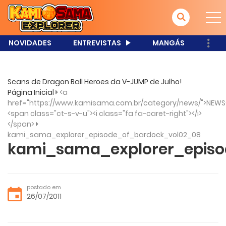
NOVIDADES
ENTREVISTAS
MANGÁS
Scans de Dragon Ball Heroes da V-JUMP de Julho!
Página Inicial
<a
href="https://www.kamisama.com.br/category/news/">NEWS
<span class="ct-s-v-u"><i class="fa fa-caret-right"></i>
</span>
kami_sama_explorer_episode_of_bardock_vol02_08
kami_sama_explorer_episo
postado em
26/07/2011