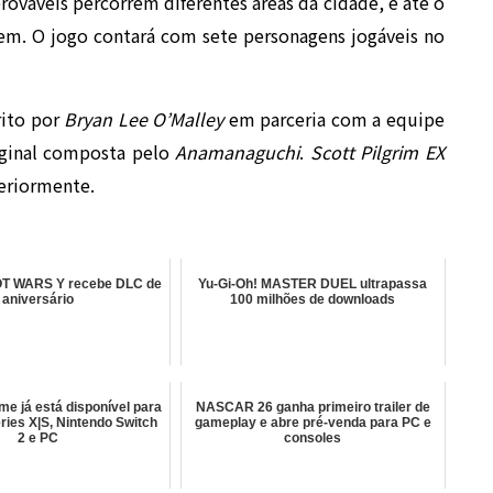
rováveis percorrem diferentes áreas da cidade, e até o
dem. O jogo contará com sete personagens jogáveis no
rito por
Bryan Lee O’Malley
em parceria com a equipe
riginal composta pelo
Anamanaguchi
.
Scott Pilgrim EX
teriormente.
 WARS Y recebe DLC de
Yu-Gi-Oh! MASTER DUEL ultrapassa
aniversário
100 milhões de downloads
me já está disponível para
NASCAR 26 ganha primeiro trailer de
ries X|S, Nintendo Switch
gameplay e abre pré-venda para PC e
2 e PC
consoles