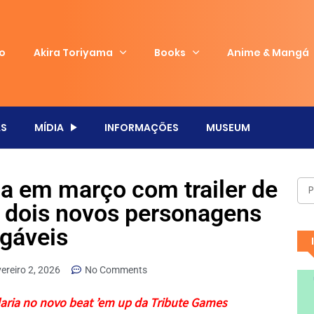
io
Akira Toriyama
Books
Anime & Mangá
S
MÍDIA
INFORMAÇÕES
MUSEUM
ga em março com trailer de
a dois novos personagens
ogáveis
vereiro 2, 2026
No Comments
aria no novo beat ’em up da Tribute Games