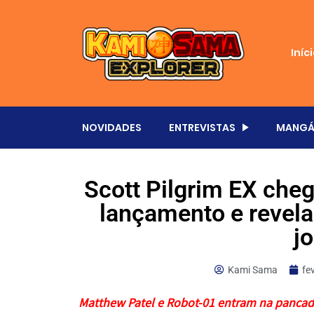
Iníc
NOVIDADES
ENTREVISTAS
MANGÁ
Scott Pilgrim EX che
lançamento e revel
j
Kami Sama
fe
Matthew Patel e Robot-01 entram na pancad