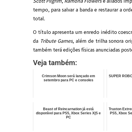
Scott Pilgrim
,
Ramona Flowers
e aliados imp
tempo, para salvar a banda e restaurar a or
total.
O título apresenta um enredo inédito coesc
da
Tribute Games
, além de trilha sonora o
também terá edições físicas anunciadas pos
Veja também:
Crimson Moon será lançado em
SUPER ROBOT
setembro para PC e consoles
Beast of Reincarnation já está
Truxton Extre
disponível para PS5, Xbox Series X|S e
PS5, Xbox Se
PC