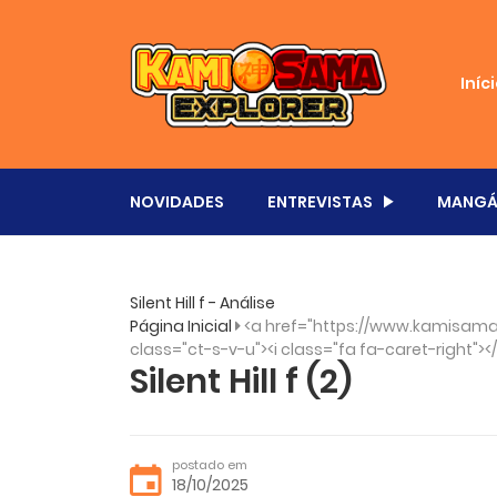
Iníc
NOVIDADES
ENTREVISTAS
MANGÁ
Silent Hill f - Análise
Página Inicial
<a href="https://www.kamisama.
class="ct-s-v-u"><i class="fa fa-caret-right"><
Silent Hill f (2)
postado em
18/10/2025