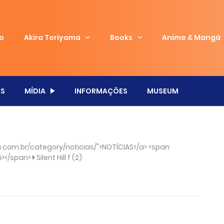
io
Akira Toriyama
Books
Anime & Mangá
S
MÍDIA
INFORMAÇÕES
MUSEUM
com.br/category/noticias/">NOTÍCIAS</a> <span
/i></span>
Silent Hill f (2)