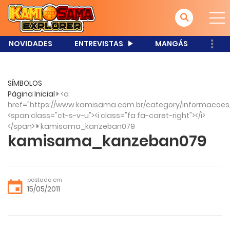
NOVIDADES
ENTREVISTAS
MANGÁS
SÍMBOLOS
Página Inicial
<a
href="https://www.kamisama.com.br/category/informacoes
<span class="ct-s-v-u"><i class="fa fa-caret-right"></i>
</span>
kamisama_kanzeban079
kamisama_kanzeban079
postado em
15/05/2011