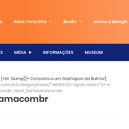
io
Akira Toriyama
Books
Anime & Mangá
S
MÍDIA
INFORMAÇÕES
MUSEUM
 [+Dr. Slump] [+ Concorra a um Gashapon da Bulma!]
.com.br/category/news/">NEWS</a> <span class="ct-s-
ecorde_new1_kamisamacombr
samacombr