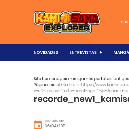
Iníc
NOVIDADES
ENTREVISTAS
MANGÁ
Site homenageia minigames portáteis antigos
Página Inicial
<a href="https://www.kamisama
v-u"><i class="fa fa-caret-right"></i></span>
r
recorde_new1_kami
postado em
06/04/2011