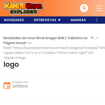
NOVIDADES
ENTREVISTAS
MANGÁS
Novidades do novo filme Dragon Ball Z: Fukkatsu no 「F」!
Página Inicial
<a
href="https://www.kamisama.com.br/category/noticias/">NO
<span class="ct-s-v-u"><i class="fa fa-caret-right"></i>
</span>
logo
logo
postado em
23/11/2014