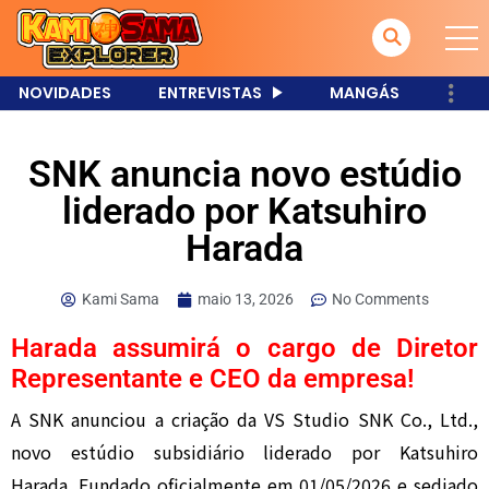
NOVIDADES
ENTREVISTAS
MANGÁS
SNK anuncia novo estúdio
liderado por Katsuhiro
Harada
Kami Sama
maio 13, 2026
No Comments
Harada assumirá o cargo de Diretor
Representante e CEO da empresa!
A
SNK
anunciou a criação da VS Studio SNK Co., Ltd.,
novo estúdio subsidiário liderado por
Katsuhiro
Harada
. Fundado oficialmente em 01/05/2026 e sediado