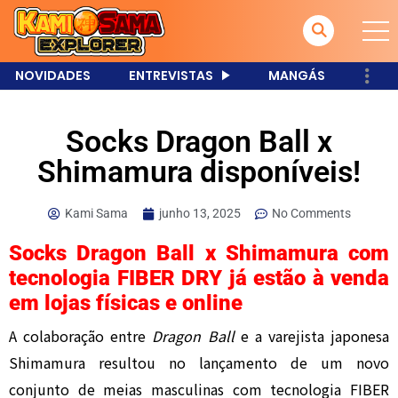
NOVIDADES
ENTREVISTAS
MANGÁS
Socks Dragon Ball x
Shimamura disponíveis!
Kami Sama
junho 13, 2025
No Comments
Socks Dragon Ball x Shimamura com
tecnologia FIBER DRY já estão à venda
em lojas físicas e online
A colaboração entre
Dragon Ball
e a varejista japonesa
Shimamura resultou no lançamento de um novo
conjunto de meias masculinas com tecnologia FIBER