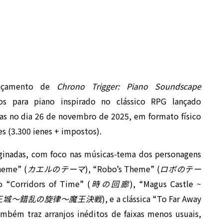
lançamento de
Chrono Trigger: Piano Soundscape
s para piano inspirado no clássico RPG lançado
jas no dia 26 de novembro de 2025, em formato físico
s (3.300 ienes + impostos).
aginadas, com foco nas músicas-tema dos personagens
heme” (
カエルのテーマ
), “Robo’s Theme” (
ロボのテー
 “Corridors of Time” (
時の回廊
), “Magus Castle ~
王城～錯乱の旋律～魔王決戦
), e a clássica “To Far Away
mbém traz arranjos inéditos de faixas menos usuais,