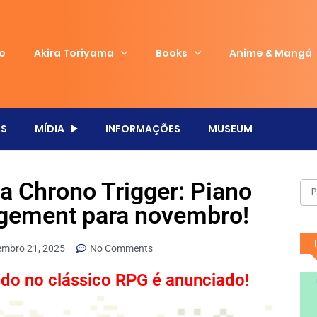
io
Akira Toriyama
Books
Anime & Mangá
S
MÍDIA
INFORMAÇÕES
MUSEUM
a Chrono Trigger: Piano
gement para novembro!
embro 21, 2025
No Comments
ado no clássico RPG é anunciado!