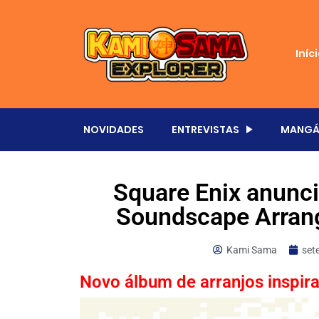
Iníc
NOVIDADES
ENTREVISTAS
MANGÁ
Square Enix anunci
Soundscape Arran
Kami Sama
set
Novo álbum de arranjos inspir