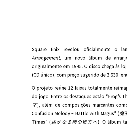
Square Enix revelou oficialmente o 
Arrangement
, um novo álbum de arranjo
originalmente em 1995. O disco chega às lo
(CD único), com preço sugerido de 3.630 iene
O projeto reúne 12 faixas totalmente reim
do jogo. Entre os destaques estão “Frog’s T
マ
), além de composições marcantes como
Confusion Melody ~ Battle with Magus” (
魔
Times” (
遥かなる時の彼方へ
). O álbum ta