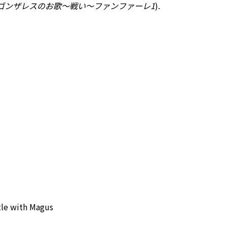
ゴンザレスのお歌～戦い～ファンファーレ1
).
tle with Magus