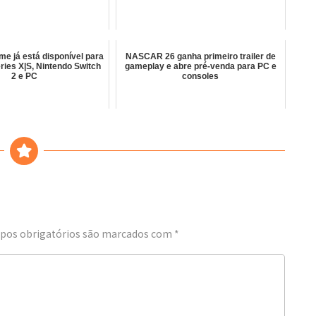
me já está disponível para
NASCAR 26 ganha primeiro trailer de
ries X|S, Nintendo Switch
gameplay e abre pré-venda para PC e
2 e PC
consoles
os obrigatórios são marcados com
*