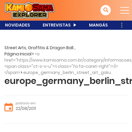
NOVIDADES
ENTREVISTAS
MANGÁS
Street Arts, Graffitis & Dragon Ball...
Página Inicial
<a
href="https://www.kamisama.com.br/category/informacoes
<span class="ct-s-v-u"><i class="fa fa-caret-right"></i>
</span>
europe_germany_berlin_street_art_goku
europe_germany_berlin_st
postado em
22/08/2011