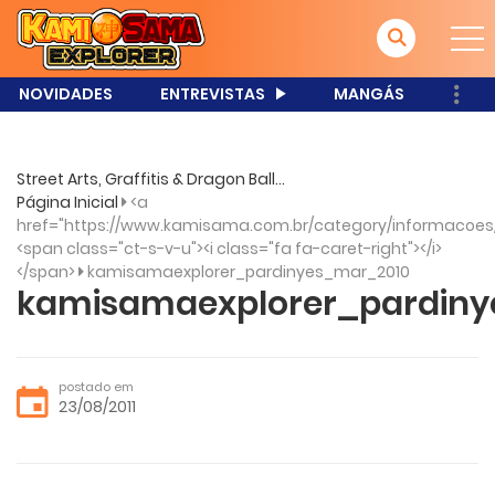
NOVIDADES
ENTREVISTAS
MANGÁS
Street Arts, Graffitis & Dragon Ball...
Página Inicial
<a
href="https://www.kamisama.com.br/category/informacoes
<span class="ct-s-v-u"><i class="fa fa-caret-right"></i>
</span>
kamisamaexplorer_pardinyes_mar_2010
kamisamaexplorer_pardin
postado em
23/08/2011