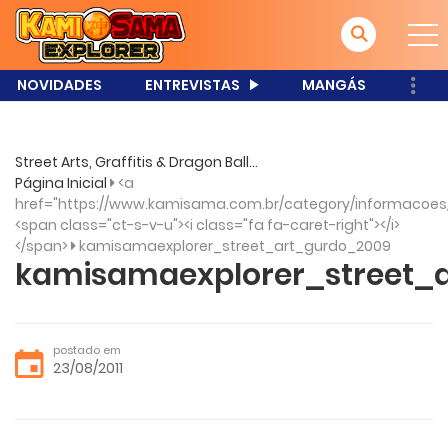
NOVIDADES
ENTREVISTAS
MANGÁS
Street Arts, Graffitis & Dragon Ball...
Página Inicial
<a
href="https://www.kamisama.com.br/category/informacoes
<span class="ct-s-v-u"><i class="fa fa-caret-right"></i>
</span>
kamisamaexplorer_street_art_gurdo_2009
kamisamaexplorer_street_
postado em
23/08/2011