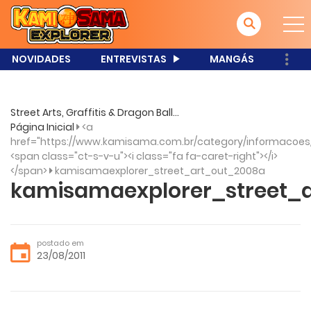
NOVIDADES
ENTREVISTAS
MANGÁS
Street Arts, Graffitis & Dragon Ball...
Página Inicial
<a
href="https://www.kamisama.com.br/category/informacoes
<span class="ct-s-v-u"><i class="fa fa-caret-right"></i>
</span>
kamisamaexplorer_street_art_out_2008a
kamisamaexplorer_street_
postado em
23/08/2011