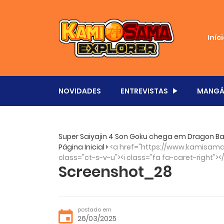
Iníc
NOVIDADES
ENTREVISTAS
MANGÁ
Super Saiyajin 4 Son Goku chega em Dragon Ba
Página Inicial
<a href="https://www.kamisama.
class="ct-s-v-u"><i class="fa fa-caret-right"><
Screenshot_28
postado em
26/03/2025