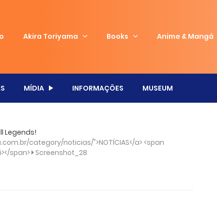
io
Akira Toriyama
Books
Anime & Mangá
S
MÍDIA
INFORMAÇÕES
MUSEUM
ll Legends!
com.br/category/noticias/">NOTÍCIAS</a> <span
/i></span>
Screenshot_28