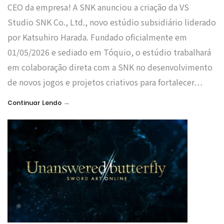
CEO da empresa! A SNK anunciou a criação da VS
Studio SNK Co., Ltd., novo estúdio subsidiário liderado
por Katsuhiro Harada. Fundado oficialmente em
01/05/2026 e sediado em Tóquio, o estúdio trabalhará
em colaboração direta com a SNK no desenvolvimento
de novos jogos e projetos criativos para fortalecer…
→
Continuar Lendo