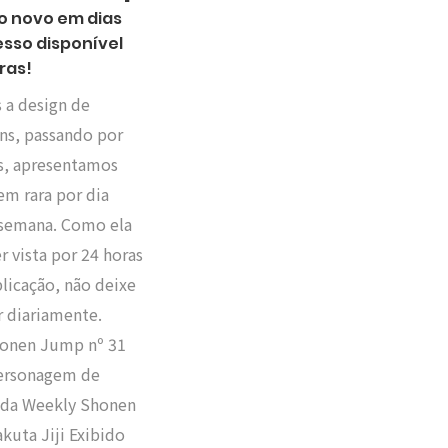
 novo em dias
esso disponível
ras!
 a design de
ns, passando por
as, apresentamos
m rara por dia
 semana. Como ela
r vista por 24 horas
licação, não deixe
r diariamente.
onen Jump nº 31
ersonagem de
 da Weekly Shonen
u­ta Jiji Exibido