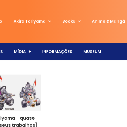
io
Akira Toriyama
Books
Anime & Mangá
S
MÍDIA
INFORMAÇÕES
MUSEUM
oriyama – quase
 seus trabalhos]