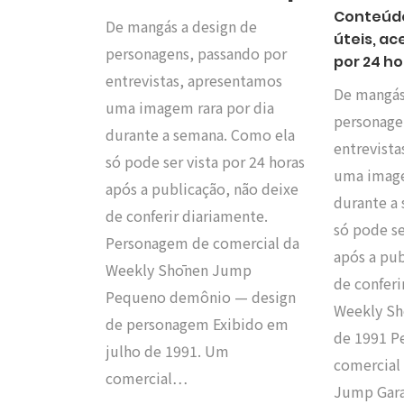
Conteúdo
De mangás a design de
úteis, ac
personagens, passando por
por 24 ho
entrevistas, apresentamos
De mangás
uma imagem rara por dia
personage
durante a semana. Como ela
entrevist
só pode ser vista por 24 horas
uma image
após a publicação, não deixe
durante a
de conferir diariamente.
só pode se
Personagem de comercial da
após a pub
Weekly Shōnen Jump
de conferi
Pequeno demônio — design
Weekly Sh
de personagem Exibido em
de 1991 P
julho de 1991. Um
comercial
comercial…
Jump Garak