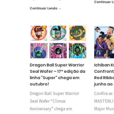
Continuar 
→
Continuar Lendo
Dragon Ball Super Warrior
Ichiban K
Seal Wafer – 17ª edição da
Confront
linha “Super” chega em
Red Ribb
outubro!
junho ao
Dragon Ball Super Warrior
Confira as 
Seal Wafer “Climax
MASTERLI
Anniversary” chega em
Major Mura