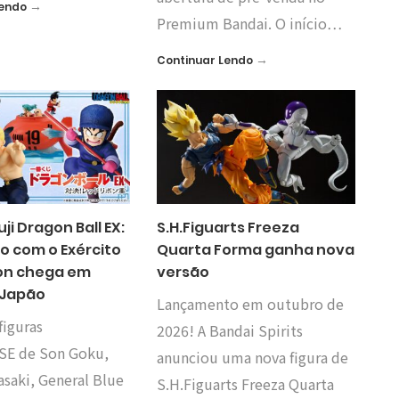
→
Lendo
Premium Bandai. O início…
→
Continuar Lendo
uji Dragon Ball EX:
S.H.Figuarts Freeza
o com o Exército
Quarta Forma ganha nova
on chega em
versão
 Japão
Lançamento em outubro de
figuras
2026! A Bandai Spirits
SE de Son Goku,
anunciou uma nova figura de
saki, General Blue
S.H.Figuarts Freeza Quarta