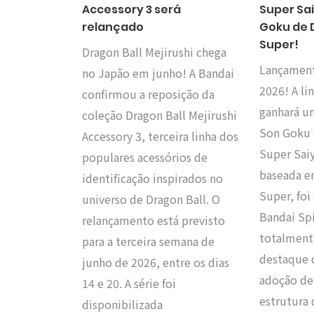
Accessory 3 será
Super Sa
relançado
Goku de 
Super!
Dragon Ball Mejirushi chega
Lançamen
no Japão em junho! A Bandai
2026! A li
confirmou a reposição da
ganhará u
coleção Dragon Ball Mejirushi
Son Goku 
Accessory 3, terceira linha dos
Super Saiy
populares acessórios de
baseada e
identificação inspirados no
Super, foi
universo de Dragon Ball. O
Bandai Spi
relançamento está previsto
totalmente
para a terceira semana de
destaque 
junho de 2026, entre os dias
adoção de
14 e 20. A série foi
estrutura
disponibilizada