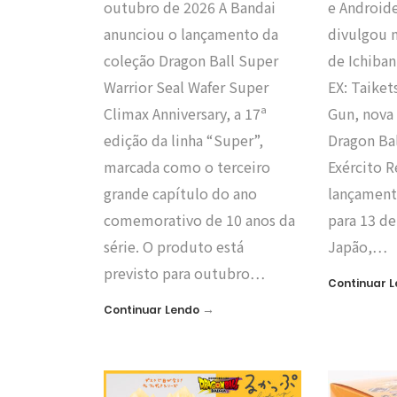
outubro de 2026 A Bandai
e Androide
anunciou o lançamento da
divulgou 
coleção Dragon Ball Super
de Ichiban
Warrior Seal Wafer Super
EX: Taike
Climax Anniversary, a 17ª
Gun, nova 
edição da linha “Super”,
Dragon Bal
marcada como o terceiro
Exército 
grande capítulo do ano
lançament
comemorativo de 10 anos da
para 13 d
série. O produto está
Japão,…
previsto para outubro…
Continuar 
→
Continuar Lendo