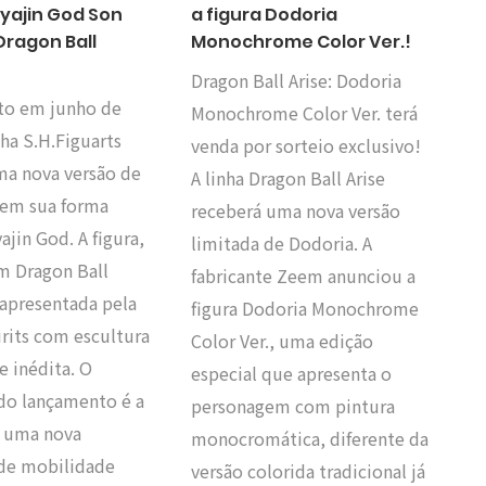
iyajin God Son
a figura Dodoria
Dragon Ball
Monochrome Color Ver.!
Dragon Ball Arise: Dodoria
to em junho de
Monochrome Color Ver. terá
nha S.H.Figuarts
venda por sorteio exclusivo!
ma nova versão de
A linha Dragon Ball Arise
em sua forma
receberá uma nova versão
ajin God. A figura,
limitada de Dodoria. A
m Dragon Ball
fabricante Zeem anunciou a
 apresentada pela
figura Dodoria Monochrome
rits com escultura
Color Ver., uma edição
 inédita. O
especial que apresenta o
do lançamento é a
personagem com pintura
 uma nova
monocromática, diferente da
 de mobilidade
versão colorida tradicional já