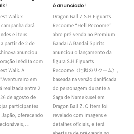
lk!
é anunciado!
est Walk x
Dragon Ball Z S.H.Figuarts
: campanha dará
Recoome “Hell Recoome”
indes e itens
abre pré-venda no Premium
 a partir de 2 de
Bandai A Bandai Spirits
oshinoya anunciou
anunciou o lançamento da
oração inédita com
figura S.H.Figuarts
est Walk. A
Recoome〈地獄のリクーム〉,
“Aventureiro em
baseada na versão danificada
á realizada entre 2
do personagem durante a
 26 de agosto de
Saga de Namekusei em
jas participantes
Dragon Ball Z. O item foi
o Japão, oferecendo
revelado com imagens e
lecionáveis,…
detalhes oficiais, e terá
abertura de pré-venda no