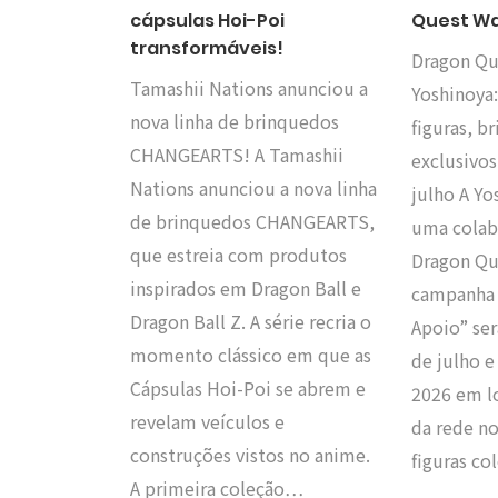
cápsulas Hoi-Poi
Quest Wa
transformáveis!
Dragon Qu
Tamashii Nations anunciou a
Yoshinoya
nova linha de brinquedos
figuras, br
CHANGEARTS! A Tamashii
exclusivos
Nations anunciou a nova linha
julho A Y
de brinquedos CHANGEARTS,
uma colab
que estreia com produtos
Dragon Qu
inspirados em Dragon Ball e
campanha 
Dragon Ball Z. A série recria o
Apoio” ser
momento clássico em que as
de julho e
Cápsulas Hoi-Poi se abrem e
2026 em lo
revelam veículos e
da rede n
construções vistos no anime.
figuras co
A primeira coleção…