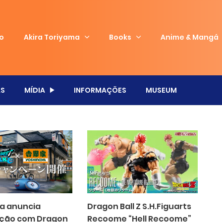
io
Akira Toriyama
Books
Anime & Mangá
S
MÍDIA
INFORMAÇÕES
MUSEUM
a anuncia
Dragon Ball Z S.H.Figuarts
ação com Dragon
Recoome “Hell Recoome”