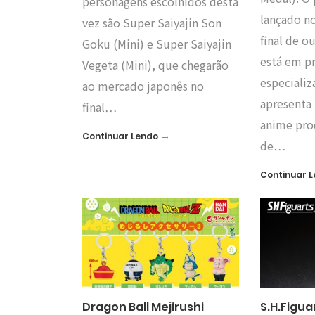
personagens escolhidos desta
lançado no
vez são Super Saiyajin Son
final de o
Goku (Mini) e Super Saiyajin
está em p
Vegeta (Mini), que chegarão
especializ
ao mercado japonês no
apresenta
final…
anime pro
→
Continuar Lendo
de…
Continuar 
Dragon Ball Mejirushi
S.H.Figua