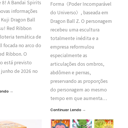
 8! A Bandai Spirits
Forma〈Poder Incomparável
novas informações
do Universo〉, baseada em
 Kuji Dragon Ball
Dragon Ball Z. O personagem
tsu! Red Ribbon
recebeu uma escultura
loteria temática de
totalmente inédita e a
l focada no arco do
empresa reformulou
Red Ribbon. O
especialmente as
o está previsto
articulações dos ombros,
e junho de 2026 no
abdômen e pernas,
preservando as proporções
do personagem ao mesmo
→
Lendo
tempo em que aumenta…
→
Continuar Lendo