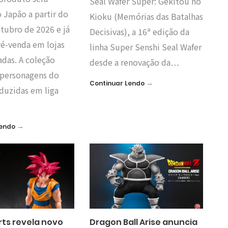
Seal Wafer Super: Gekitou no
 Japão a partir do
Kioku (Memórias das Batalhas
utubro de 2026 e já
Decisivas), a 16ª edição da
ré-venda em lojas
linha Super Senshi Seal Wafer
adas. A coleção
desde a renovação da…
 personagens do
→
Continuar Lendo
duzidas em liga
→
Lendo
rts revela novo
Dragon Ball Arise anuncia