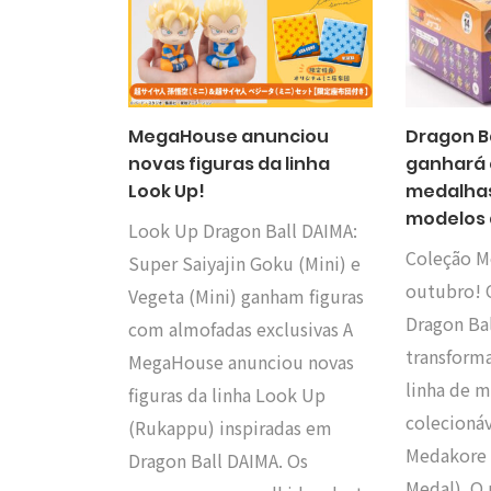
MegaHouse anunciou
Dragon B
novas figuras da linha
ganhará 
Look Up!
medalha
modelos 
Look Up Dragon Ball DAIMA:
Coleção M
Super Saiyajin Goku (Mini) e
outubro! 
Vegeta (Mini) ganham figuras
Dragon Ba
com almofadas exclusivas A
transform
MegaHouse anunciou novas
linha de 
figuras da linha Look Up
colecioná
(Rukappu) inspiradas em
Medakore 
Dragon Ball DAIMA. Os
Medal). O