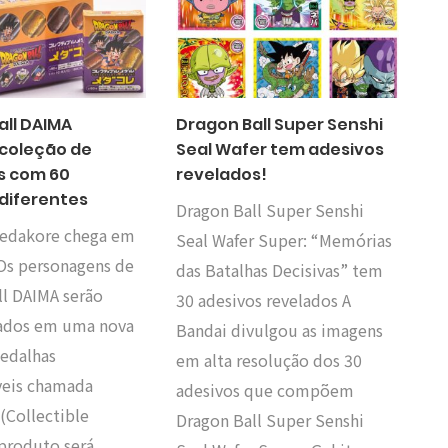
all DAIMA
Dragon Ball Super Senshi
coleção de
Seal Wafer tem adesivos
s com 60
revelados!
diferentes
Dragon Ball Super Senshi
edakore chega em
Seal Wafer Super: “Memórias
Os personagens de
das Batalhas Decisivas” tem
ll DAIMA serão
30 adesivos revelados A
ados em uma nova
Bandai divulgou as imagens
medalhas
em alta resolução dos 30
veis chamada
adesivos que compõem
(Collectible
Dragon Ball Super Senshi
 produto será