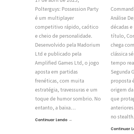
Polterguys: Possession Party
Commandos
é um multiplayer
Análise D
competitivo rápido, caótico
décadas e
e cheio de personalidade.
título, C
Desenvolvido pela Madorium
chega com
Ltd e publicado pela
clássica s
Amplified Games Ltd, o jogo
tempo rea
aposta em partidas
Segunda G
frenéticas, com muita
proposta é
estratégia, travessuras e um
origem da
toque de humor sombrio. No
que prota
entanto, a baixa…
anteriore
no stealt
→
Continuar Lendo
Continuar 