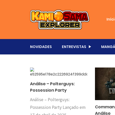
Iníc
NOVIDADES
ENTREVISTAS
MANGÁ
Análise – Polterguys:
Possession Party
Análise – Polterguys:
Possession Party Lançado em
Commando
Análise
17 de abril de 2025,