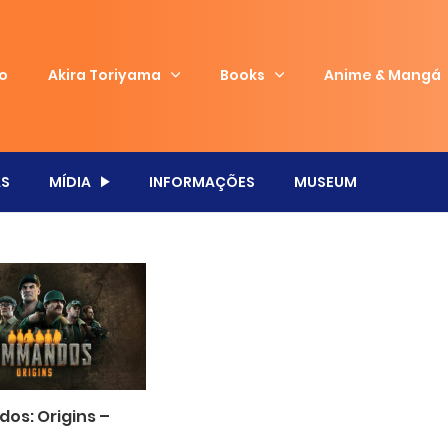
io
Akira Toriyama
Books
Anime & Mangá
S
MÍDIA
INFORMAÇÕES
MUSEUM
s: Origins –