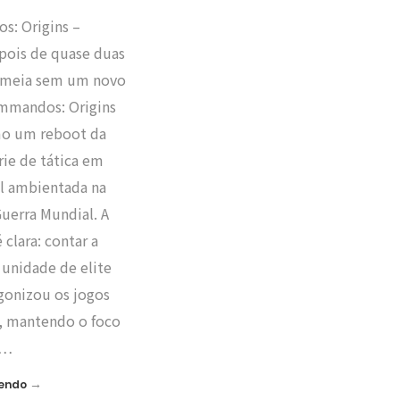
: Origins –
epois de quase duas
 meia sem um novo
ommandos: Origins
o um reboot da
érie de tática em
l ambientada na
uerra Mundial. A
 clara: contar a
 unidade de elite
gonizou os jogos
s, mantendo o foco
h…
→
Lendo