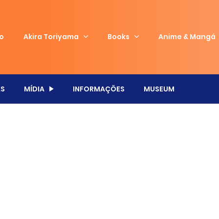
io
Akira Toriyama
Books
Anime & Mangá
S
MÍDIA
INFORMAÇÕES
MUSEUM