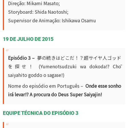
Direção: Mikami Masato;
Storyboard: Shida Naotoshi;
Supervisor de Animação: Ishikawa Osamu
19 DE JULHO DE 2015
Episódio 3 –
夢の続きはどこだ！？超サイヤ人ゴッド
を探せ！ (Yumenotsudzuki wa dokoda!? Chō
saiyahito goddo o sagase!)
Nome do episódio em Português –
Onde esse sonho
irá levar!? A procura do Deus Super Saiyajin!
EQUIPE TÉCNICA DO EPISÓDIO 3