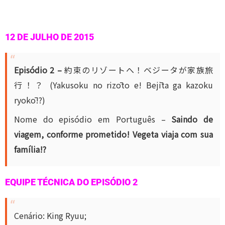
12 DE JULHO DE 2015
Episódio 2 –
約束のリゾートへ！ベジータが家族旅
行！？ (Yakusoku no rizōto e! Bejīta ga kazoku
ryokō!?)
Nome do episódio em Português –
Saindo de
viagem, conforme prometido! Vegeta viaja com sua
família!?
EQUIPE TÉCNICA DO EPISÓDIO 2
Cenário: King Ryuu;