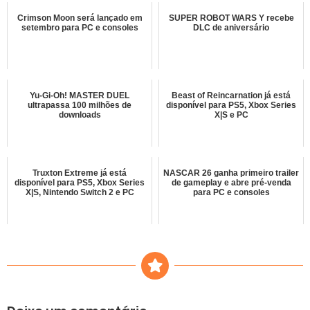
Crimson Moon será lançado em
SUPER ROBOT WARS Y recebe
setembro para PC e consoles
DLC de aniversário
Yu-Gi-Oh! MASTER DUEL
Beast of Reincarnation já está
ultrapassa 100 milhões de
disponível para PS5, Xbox Series
downloads
X|S e PC
Truxton Extreme já está
NASCAR 26 ganha primeiro trailer
disponível para PS5, Xbox Series
de gameplay e abre pré-venda
X|S, Nintendo Switch 2 e PC
para PC e consoles