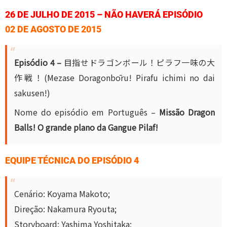
26 DE JULHO DE 2015 – NÃO HAVERÁ EPISÓDIO
02 DE AGOSTO DE 2015
Episódio 4 –
目指せドラゴンボール！ピラフ一味の大
作戦！(Meza
se Doragonbōru! Pirafu ichimi no dai
sakusen!)
Nome do episódio em Português –
Missão Dragon
Balls! O grande plano da Gangue Pilaf!
EQUIPE TÉCNICA DO EPISÓDIO 4
Cenário: Koyama Makoto;
Direção: Nakamura Ryouta;
Storyboard: Yashima Yoshitaka;