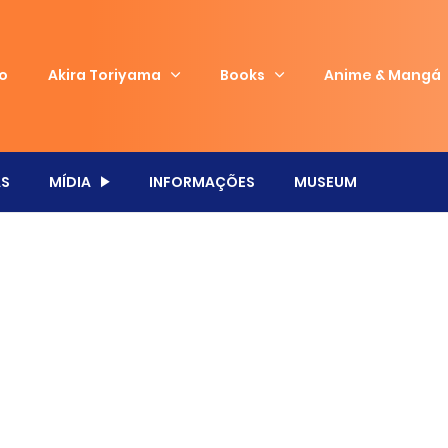
io
Akira Toriyama
Books
Anime & Mangá
S
MÍDIA
INFORMAÇÕES
MUSEUM