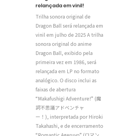
relançada em vinil!
Trilha sonora original de
Dragon Ball será relançada em
vinil em julho de 2025 A trilha
sonora original do anime
Dragon Ball, exibido pela
primeira vez em 1986, será
relançada em LP no formato
analógico. O disco inclui as
faixas de abertura
“Makafushigi Adventure!” (魔
訶不思議アドベンチャ
ー！), interpretada por Hiroki
Takahashi, e de encerramento
“Romantic Ageruyo” (ロマン