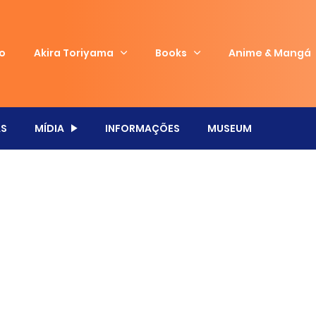
io
Akira Toriyama
Books
Anime & Mangá
S
MÍDIA
INFORMAÇÕES
MUSEUM