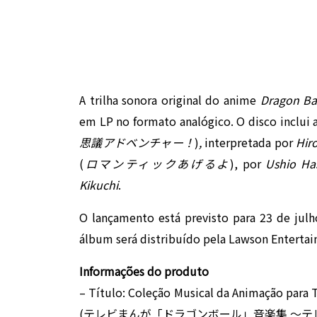
A trilha sonora original do anime
Dragon Ba
em LP no formato analógico. O disco inclui a
思議アドベンチャー！
)
,
interpretada por
Hir
(
ロマンティックあげるよ
), por
Ushio Ha
Kikuchi
.
O lançamento está previsto para 23 de ju
álbum será distribuído pela Lawson Enterta
Informações do produto
– Título: Coleção Musical da Animação para T
(テレビまんが「ドラゴンボール」音楽集 ～テ