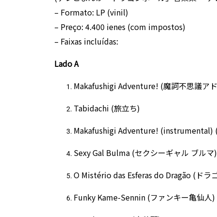
– Formato: LP (vinil)
– Preço: 4.400 ienes (com impostos)
– Faixas incluídas:
Lado A
Makafushigi Adventure! (魔訶不思
Tabidachi (旅立ち)
Makafushigi Adventure! (inst
Sexy Gal Bulma (セクシーギャル ブルマ)
O Mistério das Esferas do Dragão
Funky Kame-Sennin (ファンキー亀仙人)