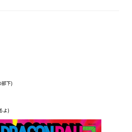
その部下)
るよ)