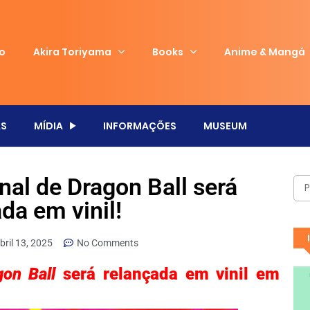
io
Akira Toriyama
Books
Anime & Mangá
S
MÍDIA
INFORMAÇÕES
MUSEUM
inal de Dragon Ball será
da em vinil!
bril 13, 2025
No Comments
gon Ball
será relançada em vinil em