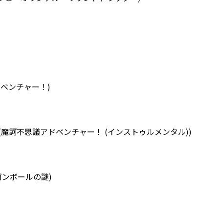
議アドベンチャー！)
rumental) (魔訶不思議アドベンチャー！ (インストゥルメンタル))
 (ドラゴンボールの謎)