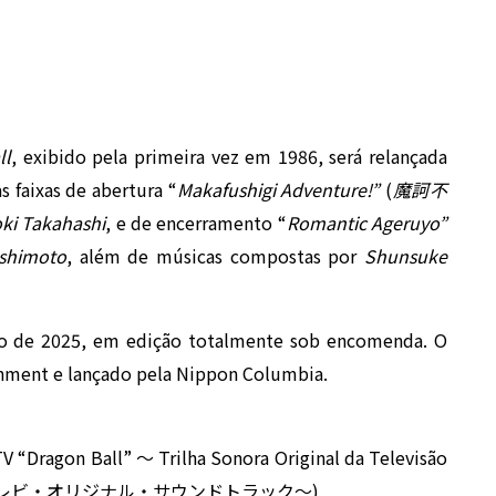
ll
, exibido pela primeira vez em 1986, será relançada
s faixas de abertura “
Makafushigi Adventure!”
(
魔訶不
oki Takahashi
, e de encerramento “
Romantic Ageruyo”
shimoto
, além de músicas compostas por
Shunsuke
lho de 2025, em edição totalmente sob encomenda. O
inment e lançado pela Nippon Columbia.
V “Dragon Ball” ～ Trilha Sonora Original da Televisão
レビ・オリジナル・サウンドトラック～)