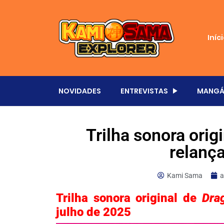
Iníc
NOVIDADES
ENTREVISTAS
MANGÁ
Trilha sonora orig
relança
Kami Sama
a
Trilha sonora original de
Dra
julho de 2025