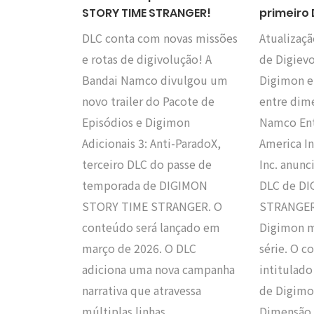
STORY TIME STRANGER!
primeiro
DLC conta com novas missões
Atualizaçã
e rotas de digivolução! A
de Digiev
Bandai Namco divulgou um
Digimon e
novo trailer do Pacote de
entre dim
Episódios e Digimon
Namco En
Adicionais 3: Anti-ParadoX,
America In
terceiro DLC do passe de
Inc. anunc
temporada de DIGIMON
DLC de D
STORY TIME STRANGER. O
STRANGER
conteúdo será lançado em
Digimon m
março de 2026. O DLC
série. O c
adiciona uma nova campanha
intitulado
narrativa que atravessa
de Digimo
múltiplas linhas…
Dimensão 