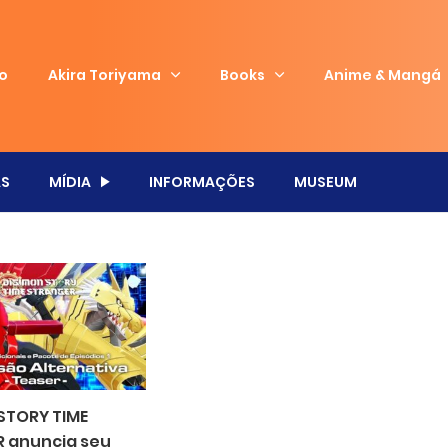
io
Akira Toriyama
Books
Anime & Mangá
S
MÍDIA
INFORMAÇÕES
MUSEUM
STORY TIME
 anuncia seu