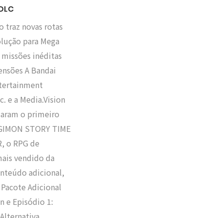
 DLC
o traz novas rotas
olução para Mega
 missões inéditas
ensões A Bandai
tertainment
c. e a Media.Vision
iaram o primeiro
IGIMON STORY TIME
, o RPG de
ais vendido da
onteúdo adicional,
 Pacote Adicional
n e Episódio 1:
Alternativa,