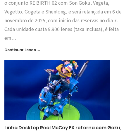
o conjunto RE BIRTH 02 com Son Goku, Vegeta,
Vegetto, Gogeta e Shenlong, e será relançada em 6 de
novembro de 2025, com início das reservas no dia 7.
Cada unidade custa 9.900 ienes (taxa inclusa), é feita
em…
→
Continuar Lendo
Linha Desktop Real McCoy EX retorna com Goku,