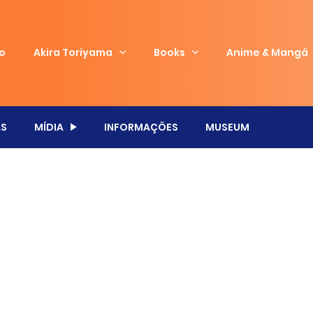
io
Akira Toriyama
Books
Anime & Mangá
S
MÍDIA
INFORMAÇÕES
MUSEUM