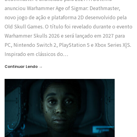
anunciou Warhammer Age of Sigmar: Deathmaster,
novo jogo de ação e plataforma 2D desenvolvido pela
Old Skull Games. O título foi revelado durante o evento
Warhammer Skulls 2026 e será lançado em 2027 para
PC, Nintendo Switch 2, PlayStation 5 e Xbox Series X|S.
Inspirado em clássicos do…
→
Continuar Lendo