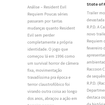
State of 
Análise – Resident Evil
Trailer mo
Requiem Poucas séries
devastada 
passaram por tantas
R.P.D. A 
mudanças quanto Resident
novo trail
Evil sem perder
Requiem d
completamente a própria
fevereiro 
identidade. O jogo que
apresenta
começou lá em 1996 como
ambienta
um survival horror de câmera
Raccoon C
fixa, movimentação
de sequên
travadíssima pra época e
R.P.D. (Ra
terror claustrofóbico foi
Department
virando outra coisa ao longo
destaca os
dos anos, abraçou a ação em
da histór