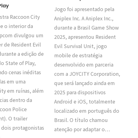
Play
Jogo foi apresentado pela
stra Raccoon City
Aniplex Inc. A Aniplex Inc.,
e o interior da
durante a Brasil Game Show
Capcom divulgou um
2025, apresentou Resident
er de Resident Evil
Evil Survival Unit, jogo
urante a edição de
mobile de estratégia
do State of Play,
desenvolvido em parceria
ndo cenas inéditas
com a JOYCITY Corporation,
das em uma
que será lançado ainda em
ity em ruínas, além
2025 para dispositivos
cias dentro da
Android e iOS, totalmente
ccoon Police
localizado em português do
). O trailer
Brasil. O título chamou
 dois protagonistas
atenção por adaptar o…
ia,…