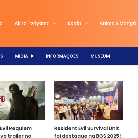
io
Akira Toriyama
Books
Anime & Mangá
S
MÍDIA
INFORMAÇÕES
MUSEUM
Evil Requiem
Resident Evil Survival Unit
vo trailer no
foi destaque na BGS 2025!