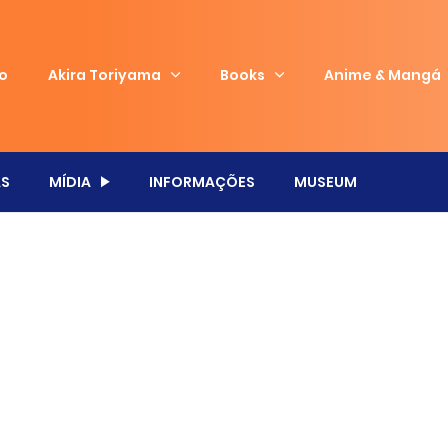
io
Akira Toriyama
Books
Anime & Mangá
S
MÍDIA
INFORMAÇÕES
MUSEUM