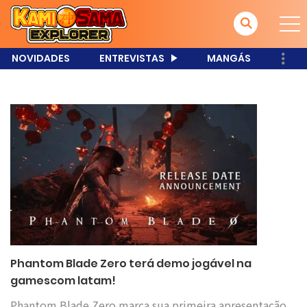
NOVIDADES
ENTREVISTAS
MANGÁS
Phantom Blade Zero terá demo jogável na
gamescom latam!
Phantom Blade Zero marca sua primeira apresentação