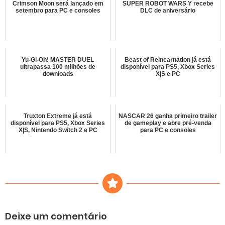
Crimson Moon será lançado em
SUPER ROBOT WARS Y recebe
setembro para PC e consoles
DLC de aniversário
Yu-Gi-Oh! MASTER DUEL
Beast of Reincarnation já está
ultrapassa 100 milhões de
disponível para PS5, Xbox Series
downloads
X|S e PC
Truxton Extreme já está
NASCAR 26 ganha primeiro trailer
disponível para PS5, Xbox Series
de gameplay e abre pré-venda
X|S, Nintendo Switch 2 e PC
para PC e consoles
Deixe um comentário