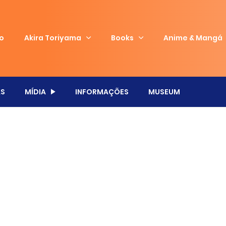
io
Akira Toriyama
Books
Anime & Mangá
S
MÍDIA
INFORMAÇÕES
MUSEUM