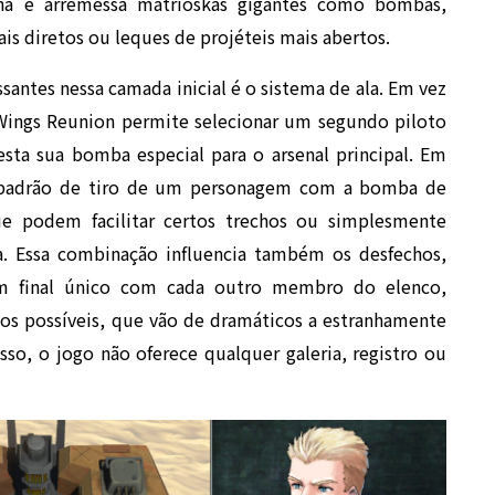
elha e arremessa matrioskas gigantes como bombas,
is diretos ou leques de projéteis mais abertos.
ntes nessa camada inicial é o sistema de ala. Em vez
Wings Reunion permite selecionar um segundo piloto
ta sua bomba especial para o arsenal principal. Em
 o padrão de tiro de um personagem com a bomba de
ue podem facilitar certos trechos ou simplesmente
ia. Essa combinação influencia também os desfechos,
m final único com cada outro membro do elenco,
s possíveis, que vão de dramáticos a estranhamente
sso, o jogo não oferece qualquer galeria, registro ou