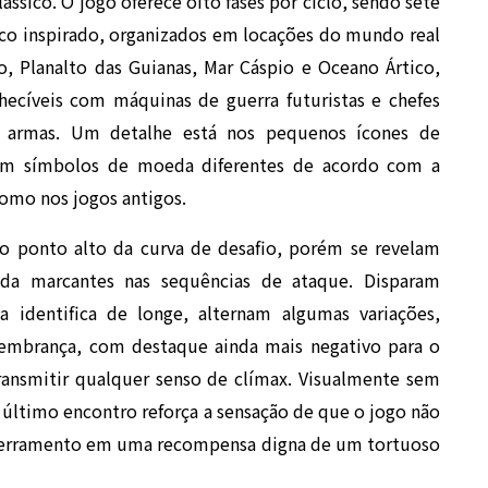
sico. O jogo oferece oito fases por ciclo, sendo sete
co inspirado, organizados em locações do mundo real
, Planalto das Guianas, Mar Cáspio e Oceano Ártico,
ecíveis com máquinas de guerra futuristas e chefes
m armas. Um detalhe está nos pequenos ícones de
mem símbolos de moeda diferentes de acordo com a
como nos jogos antigos.
 o ponto alto da curva de desafio, porém se revelam
da marcantes nas sequências de ataque. Disparam
 identifica de longe, alternam algumas variações,
lembrança, com destaque ainda mais negativo para o
ransmitir qualquer senso de clímax. Visualmente sem
último encontro reforça a sensação de que o jogo não
ncerramento em uma recompensa digna de um tortuoso