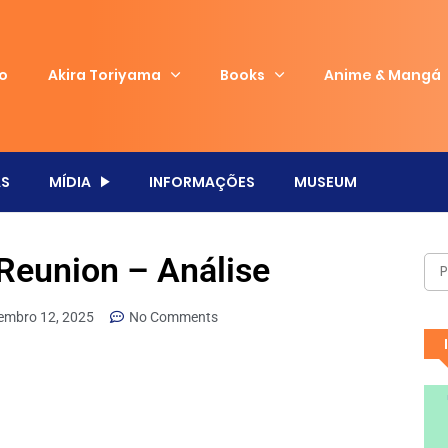
io
Akira Toriyama
Books
Anime & Mangá
S
MÍDIA
INFORMAÇÕES
MUSEUM
Reunion – Análise
embro 12, 2025
No Comments