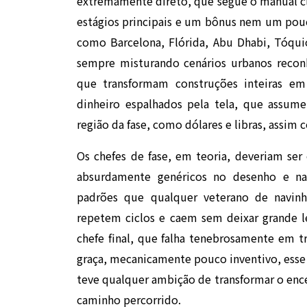
extremamente direto, que segue o manual clás
estágios principais e um bônus nem um pou
como Barcelona, Flórida, Abu Dhabi, Tóquio
sempre misturando cenários urbanos reconh
que transformam construções inteiras e
dinheiro espalhados pela tela, que assu
região da fase, como dólares e libras, assim 
Os chefes de fase, em teoria, deveriam ser
absurdamente genéricos no desenho e na
padrões que qualquer veterano de navinha
repetem ciclos e caem sem deixar grande 
chefe final, que falha tenebrosamente em t
graça, mecanicamente pouco inventivo, esse 
teve qualquer ambição de transformar o e
caminho percorrido.