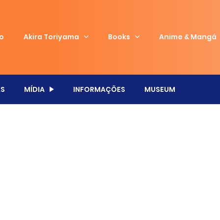
io
Akira Toriyama
Books
Anime & Mangá
S
MÍDIA
INFORMAÇÕES
MUSEUM