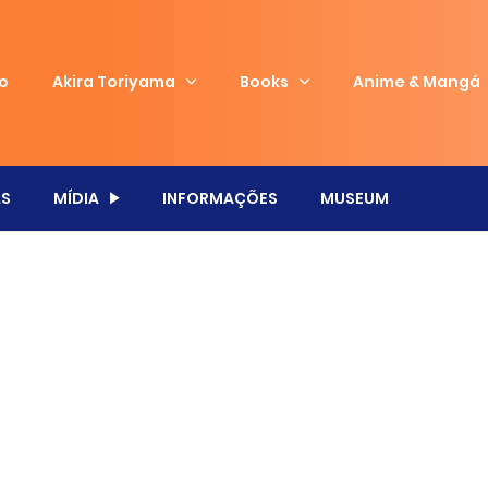
io
Akira Toriyama
Books
Anime & Mangá
S
MÍDIA
INFORMAÇÕES
MUSEUM