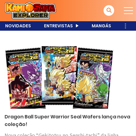
NOVIDADES
ENTREVISTAS
MANGÁS
Dragon Ball Super Warrior Seal Wafers lança nova
coleção!
Nova coleção “Gekitotsu no Senshi-tachi” da linha