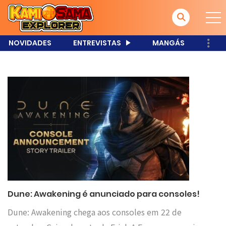
NOVIDADES
ENTREVISTAS
MANGÁS
Dune: Awakening é anunciado para consoles!
Dune: Awakening chega aos consoles em 22 de